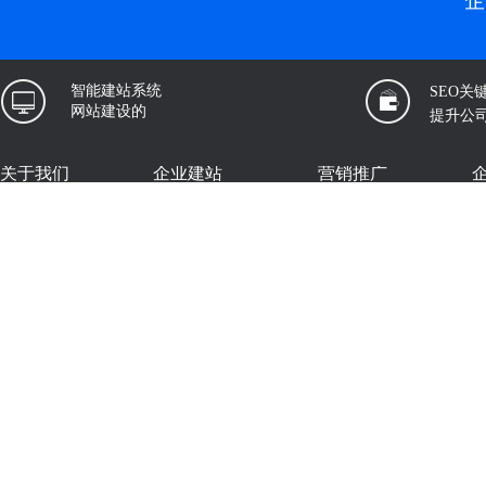
企
智能建站系统
SEO关
网站建设的
提升公
关于我们
企业建站
营销推广
企推宝
公司简介
企业建站
云分站
微官网定制
新闻公告
邮件群发
独立站
联系我们
短信群发
建站版
案例展示
友情链接：
厦门网络科技有限公司
福州网络科